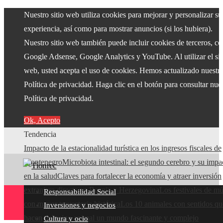
Nuestro sitio web utiliza cookies para mejorar y personalizar su
experiencia, así como para mostrar anuncios (si los hubiera).
Nuestro sitio web también puede incluir cookies de terceros, c
Google Adsense, Google Analytics y YouTube. Al utilizar el sit
web, usted acepta el uso de cookies. Hemos actualizado nuestr
Política de privacidad. Haga clic en el botón para consultar nue
Política de privacidad.
Ok, Acepto
Tendencia
Impacto de la estacionalidad turística en los ingresos fiscales de
Montenegro
Microbiota intestinal: el segundo cerebro y su impa
en la salud
Claves para fortalecer la economía y atraer inversión
extranjera directa en Bosnia y Herzegovina
Los festivales de mú
Responsabilidad Social
con mayor trayectoria histórica
Los 10 animales con sentidos qu
Inversiones y negocios
hacen del reino animal un mundo fascinante y complejo
Cultura y ocio