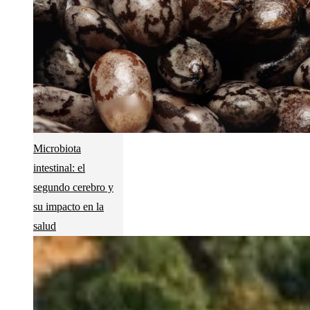
Microbiota
intestinal: el
segundo cerebro y
su impacto en la
salud