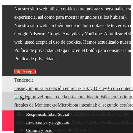
Nuestro sitio web utiliza cookies para mejorar y personalizar su
experiencia, así como para mostrar anuncios (si los hubiera).
Nuestro sitio web también puede incluir cookies de terceros, c
Google Adsense, Google Analytics y YouTube. Al utilizar el sit
web, usted acepta el uso de cookies. Hemos actualizado nuestr
Política de privacidad. Haga clic en el botón para consultar nue
Política de privacidad.
Ok, Acepto
Tendencia
Disney impulsa la relación entre TikTok y Disney+ con conten
de video breve
Impacto de la estacionalidad turística en los ingr
fiscales de Montenegro
Microbiota intestinal: el segundo cerebr
impacto en la salud
Claves para fortalecer la economía y atraer
Responsabilidad Social
inversión extranjera directa en Bosnia y Herzegovina
Los festiv
Inversiones y negocios
de música con mayor trayectoria histórica
Cultura y ocio