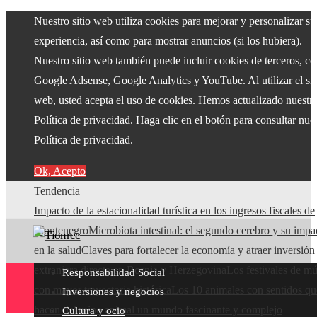
Nuestro sitio web utiliza cookies para mejorar y personalizar su
experiencia, así como para mostrar anuncios (si los hubiera).
Nuestro sitio web también puede incluir cookies de terceros, c
Google Adsense, Google Analytics y YouTube. Al utilizar el sit
web, usted acepta el uso de cookies. Hemos actualizado nuestr
Política de privacidad. Haga clic en el botón para consultar nue
Política de privacidad.
Ok, Acepto
Tendencia
Impacto de la estacionalidad turística en los ingresos fiscales de
Montenegro
Microbiota intestinal: el segundo cerebro y su impa
en la salud
Claves para fortalecer la economía y atraer inversión
extranjera directa en Bosnia y Herzegovina
Los festivales de mú
Responsabilidad Social
con mayor trayectoria histórica
Los 10 animales con sentidos qu
Inversiones y negocios
hacen del reino animal un mundo fascinante y complejo
Cultura y ocio