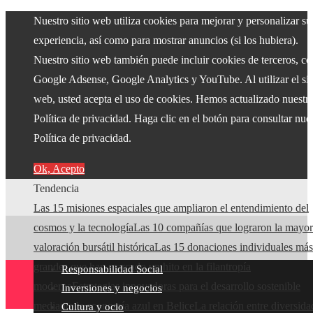
Nuestro sitio web utiliza cookies para mejorar y personalizar su
experiencia, así como para mostrar anuncios (si los hubiera).
Nuestro sitio web también puede incluir cookies de terceros, c
Google Adsense, Google Analytics y YouTube. Al utilizar el sit
web, usted acepta el uso de cookies. Hemos actualizado nuestr
Política de privacidad. Haga clic en el botón para consultar nue
Política de privacidad.
Ok, Acepto
Tendencia
Las 15 misiones espaciales que ampliaron el entendimiento del
cosmos y la tecnología
Las 10 compañías que lograron la mayor
valoración bursátil histórica
Las 15 donaciones individuales más
grandes que han marcado un hito en la filantropía
Responsabilidad Social
moderna
Estrategias innovadoras para el desarrollo sostenible
Inversiones y negocios
mediante la economía azul en Belice
La relación entre diversida
Cultura y ocio