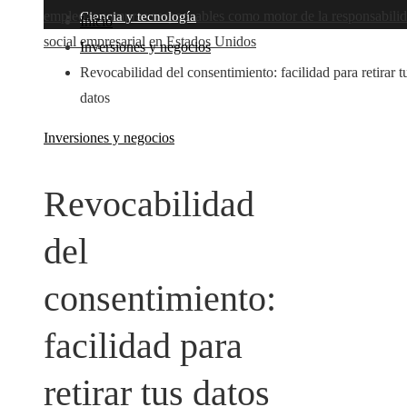
empleo y compras responsables como motor de la responsabili
Ciencia y tecnología
Inicio
social empresarial en Estados Unidos
Inversiones y negocios
Revocabilidad del consentimiento: facilidad para retirar t
datos
Inversiones y negocios
Revocabilidad
del
consentimiento:
facilidad para
retirar tus datos