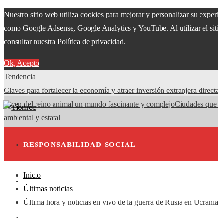
Nuestro sitio web utiliza cookies para mejorar y personalizar su exper
como Google Adsense, Google Analytics y YouTube. Al utilizar el siti
consultar nuestra Política de privacidad.
Ok, Acepto
Tendencia
Claves para fortalecer la economía y atraer inversión extranjera dire
hacen del reino animal un mundo fascinante y complejo
Ciudades que 
ambiental y estatal
RESPONSABILIDAD SOCIAL
Inicio
INVERSIONES Y NEGOCIOS
Últimas noticias
Última hora y noticias en vivo de la guerra de Rusia en Ucrania
CULTURA Y OCIO