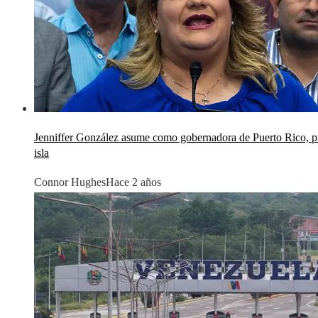
Jenniffer González asume como gobernadora de Puerto Rico, publ
isla
Connor Hughes
Hace 2 años