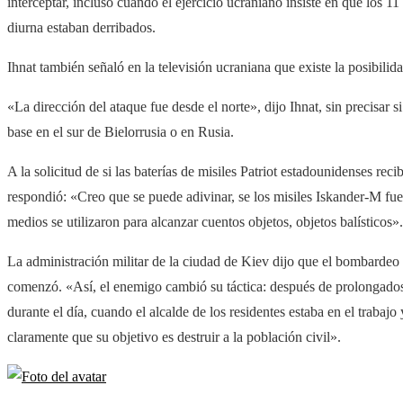
interceptar, incluso cuando el ejercicio ucraniano insiste en que los 1
diurna estaban derribados.
Ihnat también señaló en la televisión ucraniana que existe la posibilid
«La dirección del ataque fue desde el norte», dijo Ihnat, sin precisar 
base en el sur de Bielorrusia o en Rusia.
A la solicitud de si las baterías de misiles Patriot estadounidenses re
respondió: «Creo que se puede adivinar, se los misiles Iskander-M fue
medios se utilizaron para alcanzar cuentos objetos, objetos balísticos».
La administración militar de la ciudad de Kiev dijo que el bombardeo 
comenzó. «Así, el enemigo cambió su táctica: después de prolongados
durante el día, cuando el alcalde de los residentes estaba en el trabajo
claramente que su objetivo es destruir a la población civil».