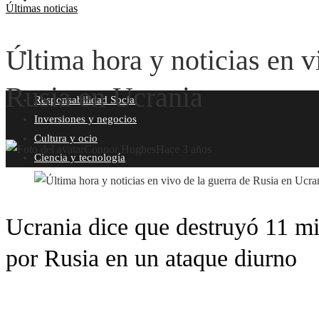
Últimas noticias
Última hora y noticias en v
CIENCIA Y TECNOLOGÍA
Rusia en Ucrania
Responsabilidad Social
Inversiones y negocios
Cultura y ocio
Connor Hughes
Hace 3 años
Ciencia y tecnología
Ucrania dice que destruyó 11 mi
por Rusia en un ataque diurno