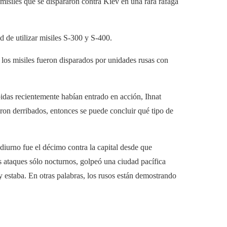
1 misiles que se dispararon contra Kiev en una rara ráfaga
ad de utilizar misiles S-300 y S-400.
si los misiles fueron disparados por unidades rusas con
cibidas recientemente habían entrado en acción, Ihnat
ron derribados, entonces se puede concluir qué tipo de
diurno fue el décimo contra la capital desde que
 ataques sólo nocturnos, golpeó una ciudad pacífica
 y estaba. En otras palabras, los rusos están demostrando