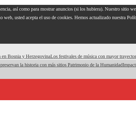
iencia, así como para mostrar anuncios (si los hubiera). Nuestro sitio w
o web, usted acepta el uso de cookies. Hemos actualizado nuestra Políti
cta en Bosnia y Herzegovina
Los festivales de música con mayor trayector
preservan la historia con más sitios Patrimonio de la Humanidad
Impacto