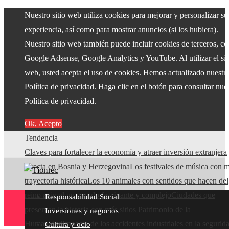
Nuestro sitio web utiliza cookies para mejorar y personalizar su
experiencia, así como para mostrar anuncios (si los hubiera).
Nuestro sitio web también puede incluir cookies de terceros, c
Google Adsense, Google Analytics y YouTube. Al utilizar el sit
web, usted acepta el uso de cookies. Hemos actualizado nuestr
Política de privacidad. Haga clic en el botón para consultar nue
Política de privacidad.
Ok, Acepto
Tendencia
Claves para fortalecer la economía y atraer inversión extranjera
directa en Bosnia y Herzegovina
Los festivales de música con 
trayectoria histórica
Los 10 animales con sentidos que hacen del
reino animal un mundo fascinante y complejo
Ciudades que
Responsabilidad Social
preservan la historia con más sitios Patrimonio de la
Inversiones y negocios
Humanidad
Impacto de los accidentes industriales en la segurid
Cultura y ocio