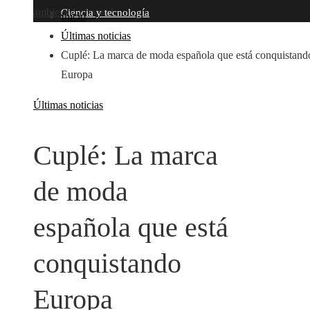
ambiental y estatal
Ciencia y tecnología
Inicio
Últimas noticias
Cuplé: La marca de moda española que está conquistand
Europa
Últimas noticias
Cuplé: La marca
de moda
española que está
conquistando
Europa