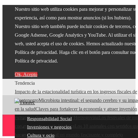
Nuestro sitio web utiliza cookies para mejorar y personalizar su
experiencia, así como para mostrar anuncios (si los hubiera).
Nuestro sitio web también puede incluir cookies de terceros, c
Google Adsense, Google Analytics y YouTube. Al utilizar el sit
web, usted acepta el uso de cookies. Hemos actualizado nuestr
Política de privacidad. Haga clic en el botón para consultar nue
Política de privacidad.
Ok, Acepto
Tendencia
Impacto de la estacionalidad turística en los ingresos fiscales de
Montenegro
Microbiota intestinal: el segundo cerebro y su impa
en la salud
Claves para fortalecer la economía y atraer inversión
extranjera directa en Bosnia y Herzegovina
Los festivales de mú
Responsabilidad Social
con mayor trayectoria histórica
Los 10 animales con sentidos qu
Inversiones y negocios
hacen del reino animal un mundo fascinante y complejo
Cultura y ocio