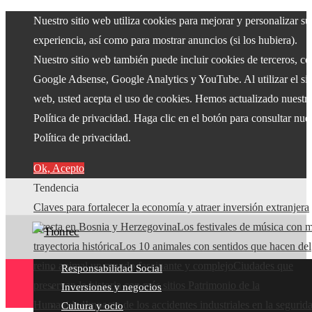
Nuestro sitio web utiliza cookies para mejorar y personalizar su
experiencia, así como para mostrar anuncios (si los hubiera).
Nuestro sitio web también puede incluir cookies de terceros, c
Google Adsense, Google Analytics y YouTube. Al utilizar el sit
web, usted acepta el uso de cookies. Hemos actualizado nuestr
Política de privacidad. Haga clic en el botón para consultar nue
Política de privacidad.
Ok, Acepto
Tendencia
Claves para fortalecer la economía y atraer inversión extranjera
directa en Bosnia y Herzegovina
Los festivales de música con 
trayectoria histórica
Los 10 animales con sentidos que hacen del
reino animal un mundo fascinante y complejo
Ciudades que
Responsabilidad Social
preservan la historia con más sitios Patrimonio de la
Inversiones y negocios
Humanidad
Impacto de los accidentes industriales en la segurid
Cultura y ocio