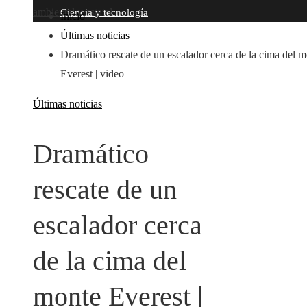
ambiental y estatal
Ciencia y tecnología
Inicio
Últimas noticias
Dramático rescate de un escalador cerca de la cima del 
Everest | video
Últimas noticias
Dramático
rescate de un
escalador cerca
de la cima del
monte Everest |