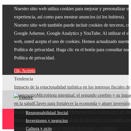
Nuestro sitio web utiliza cookies para mejorar y personalizar su
experiencia, así como para mostrar anuncios (si los hubiera).
Nuestro sitio web también puede incluir cookies de terceros, c
Google Adsense, Google Analytics y YouTube. Al utilizar el sit
web, usted acepta el uso de cookies. Hemos actualizado nuestr
Política de privacidad. Haga clic en el botón para consultar nue
Política de privacidad.
Ok, Acepto
Tendencia
Impacto de la estacionalidad turística en los ingresos fiscales de
Montenegro
Microbiota intestinal: el segundo cerebro y su impa
en la salud
Claves para fortalecer la economía y atraer inversión
extranjera directa en Bosnia y Herzegovina
Los festivales de mú
Responsabilidad Social
con mayor trayectoria histórica
Los 10 animales con sentidos qu
Inversiones y negocios
hacen del reino animal un mundo fascinante y complejo
Cultura y ocio