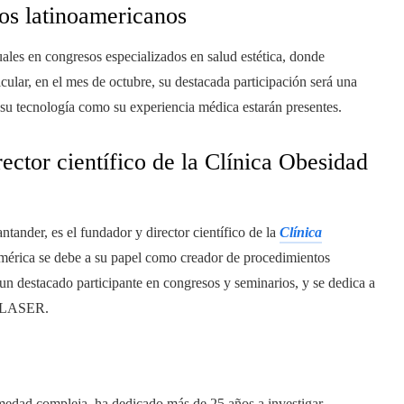
os latinoamericanos
tuales en congresos especializados en salud estética, donde
cular, en el mes de octubre, su destacada participación será una
 su tecnología como su experiencia médica estarán presentes.
rector científico de la Clínica Obesidad
ntander, es el fundador y director científico de la
Clínica
mérica se debe a su papel como creador de procedimientos
un destacado participante en congresos y seminarios, y se dedica a
FT LASER.
rmedad compleja, ha dedicado más de 25 años a investigar,