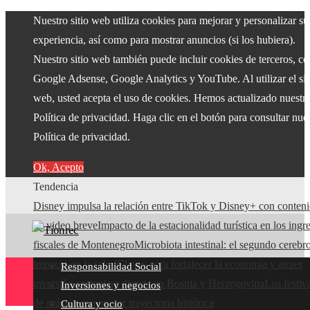
Nuestro sitio web utiliza cookies para mejorar y personalizar su
experiencia, así como para mostrar anuncios (si los hubiera).
Nuestro sitio web también puede incluir cookies de terceros, c
Google Adsense, Google Analytics y YouTube. Al utilizar el sit
web, usted acepta el uso de cookies. Hemos actualizado nuestr
Política de privacidad. Haga clic en el botón para consultar nue
Política de privacidad.
Ok, Acepto
Tendencia
Disney impulsa la relación entre TikTok y Disney+ con conten
de video breve
Impacto de la estacionalidad turística en los ingr
fiscales de Montenegro
Microbiota intestinal: el segundo cerebr
impacto en la salud
Claves para fortalecer la economía y atraer
Responsabilidad Social
inversión extranjera directa en Bosnia y Herzegovina
Los festiv
Inversiones y negocios
de música con mayor trayectoria histórica
Cultura y ocio