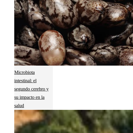
Microbiota
intestinal: el
segundo cerebro y
su impacto en la
salud