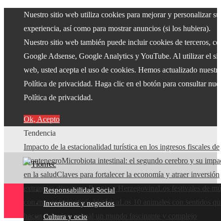
Nuestro sitio web utiliza cookies para mejorar y personalizar su
experiencia, así como para mostrar anuncios (si los hubiera).
Nuestro sitio web también puede incluir cookies de terceros, c
Google Adsense, Google Analytics y YouTube. Al utilizar el sit
web, usted acepta el uso de cookies. Hemos actualizado nuestr
Política de privacidad. Haga clic en el botón para consultar nue
Política de privacidad.
Ok, Acepto
Tendencia
Impacto de la estacionalidad turística en los ingresos fiscales de
Montenegro
Microbiota intestinal: el segundo cerebro y su impa
en la salud
Claves para fortalecer la economía y atraer inversión
extranjera directa en Bosnia y Herzegovina
Los festivales de mú
Responsabilidad Social
con mayor trayectoria histórica
Los 10 animales con sentidos qu
Inversiones y negocios
hacen del reino animal un mundo fascinante y complejo
Cultura y ocio