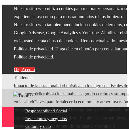
Nuestro sitio web utiliza cookies para mejorar y personalizar su
experiencia, así como para mostrar anuncios (si los hubiera).
Nuestro sitio web también puede incluir cookies de terceros, c
Google Adsense, Google Analytics y YouTube. Al utilizar el sit
web, usted acepta el uso de cookies. Hemos actualizado nuestr
Política de privacidad. Haga clic en el botón para consultar nue
Política de privacidad.
Ok, Acepto
Tendencia
Impacto de la estacionalidad turística en los ingresos fiscales de
Montenegro
Microbiota intestinal: el segundo cerebro y su impa
en la salud
Claves para fortalecer la economía y atraer inversión
extranjera directa en Bosnia y Herzegovina
Los festivales de mú
Responsabilidad Social
con mayor trayectoria histórica
Los 10 animales con sentidos qu
Inversiones y negocios
hacen del reino animal un mundo fascinante y complejo
Cultura y ocio