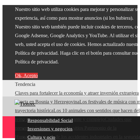
Nuestro sitio web utiliza cookies para mejorar y personalizar su
experiencia, así como para mostrar anuncios (si los hubiera).
Nuestro sitio web también puede incluir cookies de terceros, c
Google Adsense, Google Analytics y YouTube. Al utilizar el sit
web, usted acepta el uso de cookies. Hemos actualizado nuestr
Política de privacidad. Haga clic en el botón para consultar nue
Política de privacidad.
Ok, Acepto
Tendencia
Claves para fortalecer la economía y atraer inversión extranjera
directa en Bosnia y Herzegovina
Los festivales de música con 
trayectoria histórica
Los 10 animales con sentidos que hacen del
reino animal un mundo fascinante y complejo
Ciudades que
Responsabilidad Social
preservan la historia con más sitios Patrimonio de la
Inversiones y negocios
Humanidad
Impacto de los accidentes industriales en la segurid
Cultura y ocio