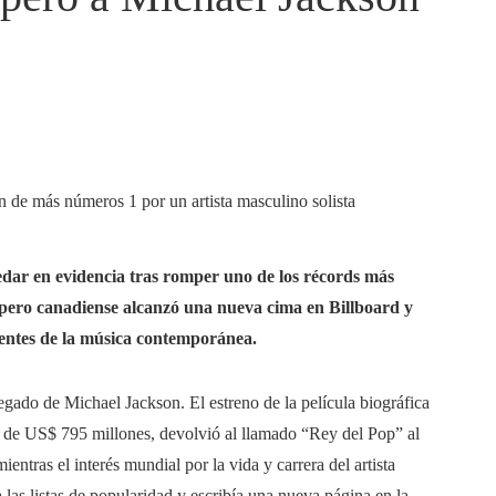
uedar en evidencia tras romper uno de los récords más
pero canadiense alcanzó una nueva cima en Billboard y
yentes de la música contemporánea.
egado de Michael Jackson. El estreno de la película biográfica
 de US$ 795 millones, devolvió al llamado “Rey del Pop” al
entras el interés mundial por la vida y carrera del artista
as listas de popularidad y escribía una nueva página en la