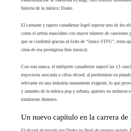
historia de la música: Drake.
El cantante y rapero canadiense logró superar uno de los r
como el artista masculino con mayor número de canciones p
que se confirmó gracias al éxito de “Janice STFU”, tema qu
cima de esa prestigiosa lista musical.
Con esta marca, el intérprete canadiense superó las 13 can
trayectoria asociada a cifras récord, al predominio en plata
relevante en una industria sumamente exigente, lo que provo
y amantes de la música pop y urbana, quienes no tardaron en
totalmente distintos.
Un nuevo capítulo en la carrera de
El récord alcanzado por Drake no llegó de manera aislada. El