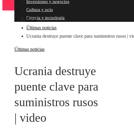
Inversiones y negocios
Cultura y ocio
Ciencia y tecnología
Inicio
Últimas noticias
Ucrania destruye puente clave para suministros rusos | v
Últimas noticias
Ucrania destruye
puente clave para
suministros rusos
| video