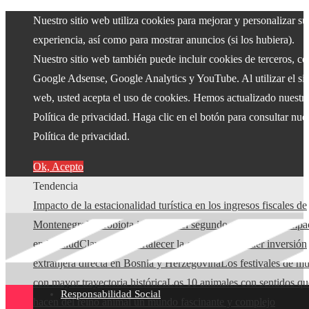
Nuestro sitio web utiliza cookies para mejorar y personalizar su
experiencia, así como para mostrar anuncios (si los hubiera).
Nuestro sitio web también puede incluir cookies de terceros, c
Google Adsense, Google Analytics y YouTube. Al utilizar el sit
web, usted acepta el uso de cookies. Hemos actualizado nuestr
Política de privacidad. Haga clic en el botón para consultar nue
Política de privacidad.
Ok, Acepto
Tendencia
Impacto de la estacionalidad turística en los ingresos fiscales de
Montenegro
Microbiota intestinal: el segundo cerebro y su impa
en la salud
Claves para fortalecer la economía y atraer inversión
extranjera directa en Bosnia y Herzegovina
Los festivales de mú
con mayor trayectoria histórica
Los 10 animales con sentidos qu
Responsabilidad Social
hacen del reino animal un mundo fascinante y complejo